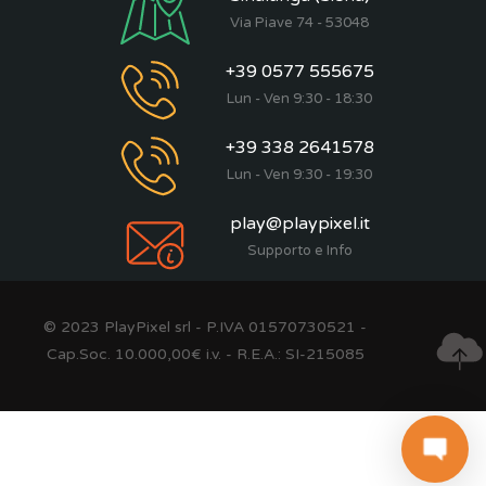
Via Piave 74 - 53048
+39 0577 555675
Lun - Ven 9:30 - 18:30
+39 338 2641578
Lun - Ven 9:30 - 19:30
play@playpixel.it
Supporto e Info
© 2023 PlayPixel srl - P.IVA 01570730521 -
Cap.Soc. 10.000,00€ i.v. - R.E.A.: SI-215085