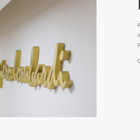
R
r
P
C