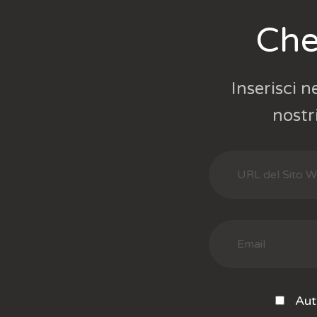
Che
Inserisci n
nostr
Auto