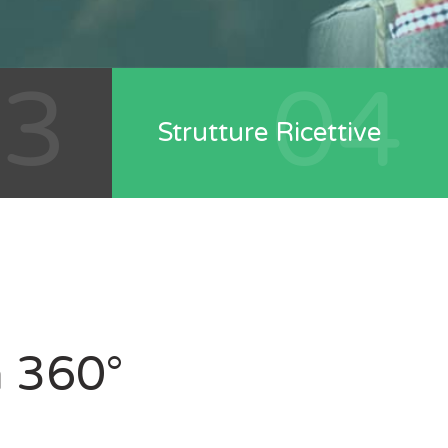
03
04
Strutture Ricettive
a 360°