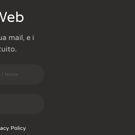
 Web
a mail, e i
tuito.
vacy Policy
.