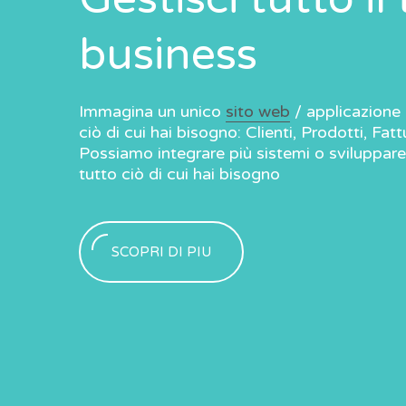
Serv
Realizzazione Siti W
Realizzazio
business
ce ai Portfolio fino alle Web App, grazie
Dagli eCommerce ai
a e ai continui aggiornamenti dei nostri programmatori,
all'esperienza e ai
Immagina un unico
sito web
/ applicazione 
 di offrirvi qualsiasi tipo di prodotto. Se potete
siamo in grado di of
I
ciò di cui hai bisogno: Clienti, Prodotti, Fat
oi possiamo realizzarlo.
immaginarlo noi pos
Possiamo integrare più sistemi o sviluppar
tutto ciò di cui hai bisogno
SC
SCO
SCOPRI DI PIU