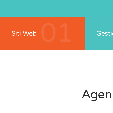
01
Siti Web
Gesti
Agenz