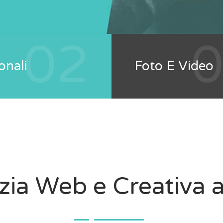
02
onali
Foto E Video
ia Web e Creativa 