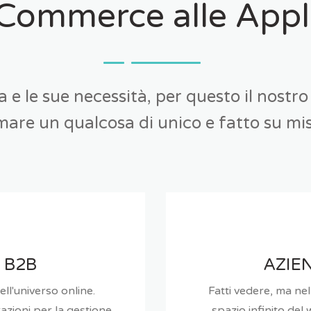
Commerce alle Appl
 e le sue necessità, per questo il nostr
are un qualcosa di unico e fatto su mis
 B2B
AZIE
ll'universo online.
Fatti vedere, ma ne
azioni per la gestione
spazio infinito del