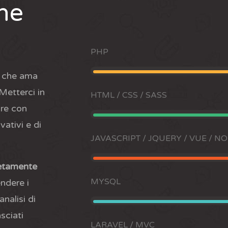
ne
PHP
o che ama
 Metterci in
HTML / CSS / SASS
pre con
ativi e di
JAVASCRIPT / JQUERY / VUE / NOD
etamente
MYSQL
ndere i
analisi di
sciati
LARAVEL / MVC