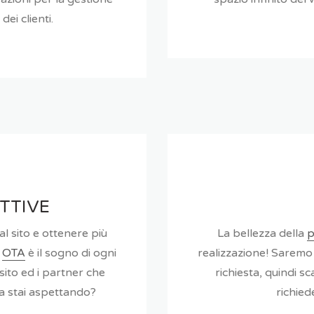
dei clienti.
TTIVE
l sito e ottenere più
La bellezza della
p
e
OTA
è il sogno di ogni
realizzazione! Saremo
sito ed i partner che
richiesta, quindi s
a stai aspettando?
richied