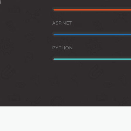
i
ASP.NET
PYTHON