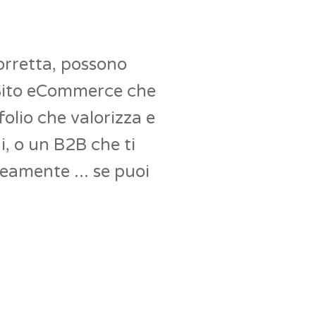
corretta, possono
n Sito eCommerce che
folio che valorizza e
i, o un B2B che ti
neamente ... se puoi