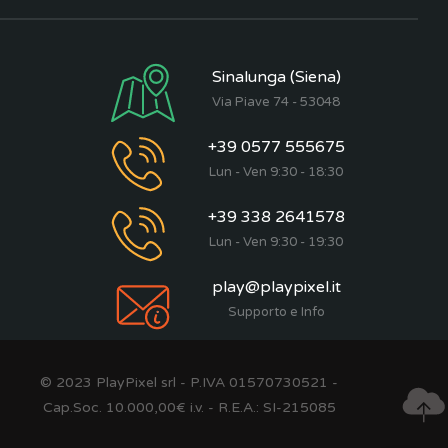
Sinalunga (Siena)
Via Piave 74 - 53048
+39 0577 555675
Lun - Ven 9:30 - 18:30
+39 338 2641578
Lun - Ven 9:30 - 19:30
play@playpixel.it
Supporto e Info
© 2023 PlayPixel srl - P.IVA 01570730521 -
Cap.Soc. 10.000,00€ i.v. - R.E.A.: SI-215085