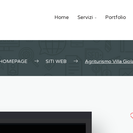
Home
Servizi
Portfolio

HOMEPAGE
SITI WEB
Agriturismo Villa Giol