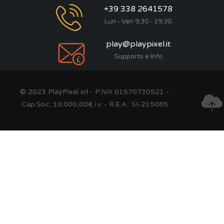
+39 338 2641578
Lun - Ven 9:30 - 19:30
play@playpixel.it
Supporto e Info
© 2023 PlayPixel srl - P.IVA 01570730521 -
Cap.Soc. 10.000,00€ i.v. - R.E.A.: SI-215085