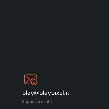
play@playpixel.it
Supporto e Info