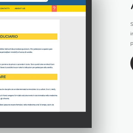
S
i
p